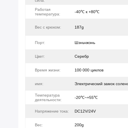
сила:
Работая
-40℃ к +80℃
температура:
Вес с крюком:
187g
Порт:
Шэньчжэнь
Цвет:
Серебр
Время жизни:
100 000 циклов
имя:
Электрический замок солен
Температура
-20℃~+55℃
деятельности:
Напряжение тока:
DC12V/24V
Вес:
200g