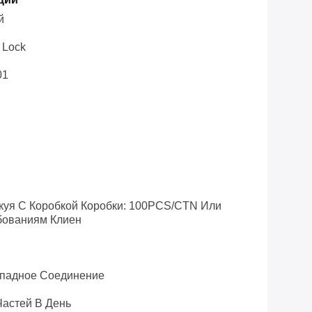
й
 Lock
01
куя С Коробкой Коробки: 100PCS/CTN Или
бованиям Клиен
 Западное Соединение
частей В День