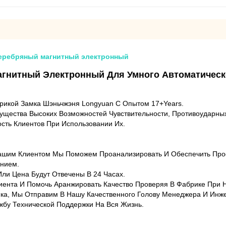
серебряный магнитный электронный
агнитный Электронный Для Умного Автоматичес
рикой Замка Шэньчжэня Longyuan С Опытом 17+years.
щества Высоких Возможностей Чувствительности, Противоударны
сть Клиентов При Использовании Их.
ашим Клиентом Мы Поможем Проанализировать И Обеспечить Про
нием.
ли Цена Будут Отвечены В 24 Часах.
иента И Помочь Аранжировать Качество Проверяя В Фабрике При 
амка, Мы Отправим В Нашу Качественного Голову Менеджера И Инж
жбу Технической Поддержки На Вся Жизнь.