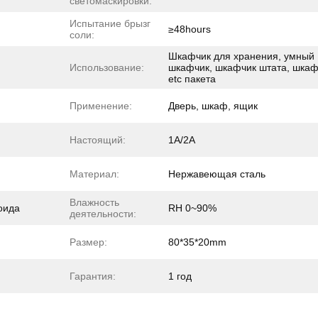
светомаскировки:
Испытание брызг
≥48hours
соли:
Шкафчик для хранения, умный
Использование:
шкафчик, шкафчик штата, шкаф
etc пакета
Применение:
Дверь, шкаф, ящик
Настоящий:
1А/2А
Материал:
Нержавеющая сталь
Влажность
оида
RH 0~90%
деятельности:
Размер:
80*35*20mm
Гарантия:
1 год