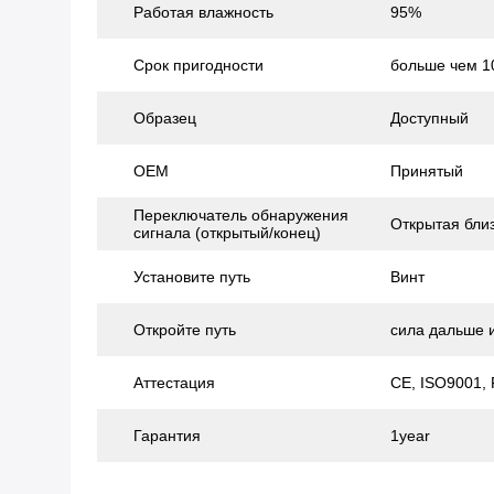
Работая влажность
95%
Срок пригодности
больше чем 1
Образец
Доступный
OEM
Принятый
Переключатель обнаружения
Открытая близ
сигнала (открытый/конец)
Установите путь
Винт
Откройте путь
сила дальше 
Аттестация
CE, ISO9001,
Гарантия
1year