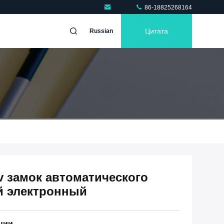
86-18825268164
Цитата
Russian
v замок автоматического
й электронный
ции