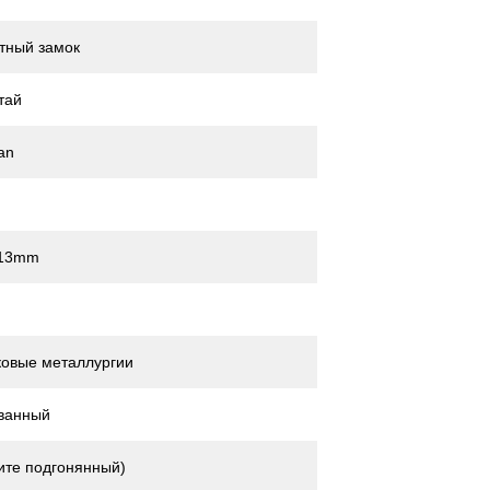
тный замок
тай
an
13mm
овые металлургии
ванный
те подгонянный)