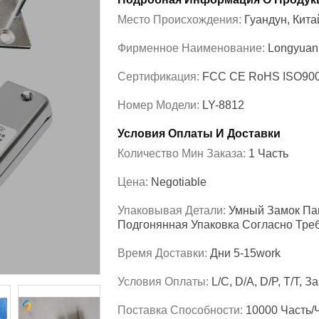
Место Происхождения:
Гуандун, Кита
Фирменное Наименование:
Longyuan
Сертификация:
FCC CE RoHS ISO90
Номер Модели:
LY-8812
Условия Оплаты И Доставки
Количество Мин Заказа:
1 Часть
Цена:
Negotiable
Упаковывая Детали:
Умный Замок Па
Подгонянная Упаковка Согласно Тре
Время Доставки:
Дни 5-15work
Условия Оплаты:
L/C, D/A, D/P, T/T,
Поставка Способности:
10000 Часть/