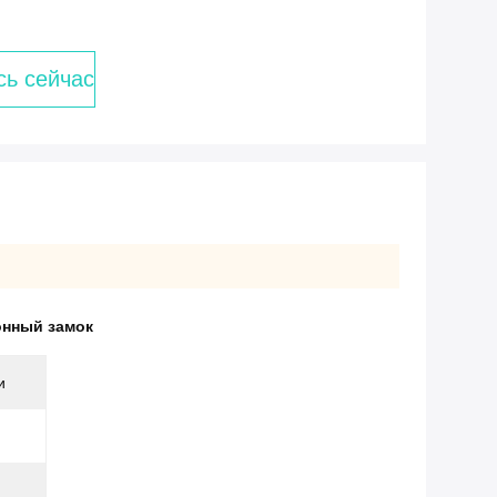
сь сейчас
онный замок
и