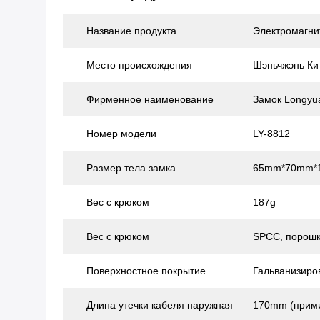
Название продукта
Электромагни
Место происхождения
Шэньчжэнь Ки
Фирменное наименование
Замок Longyu
Номер модели
LY-8812
Размер тела замка
65mm*70mm*
Вес с крюком
187g
Вес с крюком
SPCC, порошк
Поверхностное покрытие
Гальванизиро
Длина утечки кабеля наружная
170mm (прими