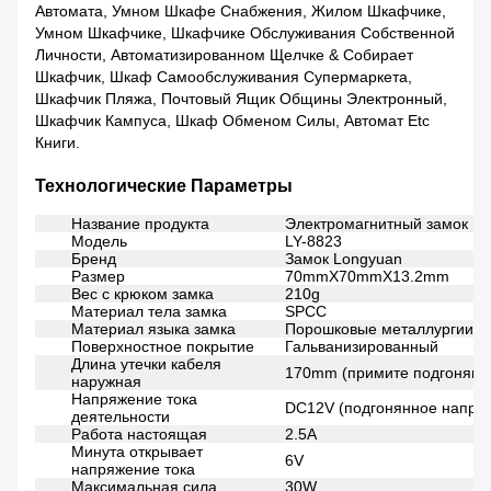
Автомата, Умном Шкафе Снабжения, Жилом Шкафчике,
Умном Шкафчике, Шкафчике Обслуживания Собственной
Личности, Автоматизированном Щелчке & Собирает
Шкафчик, Шкаф Самообслуживания Супермаркета,
Шкафчик Пляжа, Почтовый Ящик Общины Электронный,
Шкафчик Кампуса, Шкаф Обменом Силы, Автомат Etc
Книги.
Технологические Параметры
Название продукта
Электромагнитный замок
Модель
LY-8823
Бренд
Замок Longyuan
Размер
70mmX70mmX13.2mm
Вес с крюком замка
210g
Материал тела замка
SPCC
Материал языка замка
Порошковые металлургии
Поверхностное покрытие
Гальванизированный
Длина утечки кабеля
170mm (примите подгонянн
наружная
Напряжение тока
DC12V (подгонянное напряж
деятельности
Работа настоящая
2.5A
Минута открывает
6V
напряжение тока
Максимальная сила
30W