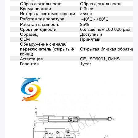
Образ деятельности
Образ деятельности
Время реакции
0.3sec
Интервал светомаскировки
>5sec
Работая температура
-40℃ к +80℃
Работая влажность
95%
Срок пригодности
больше чем 100 000 раз
Образец
Доступный
OEM
Принятый
Обнаружение сигнала/
переключатель (открытый/
Открытая близкая обратная 
конец)
Аттестация
CE, ISO9001, RoHS
Гарантия
1year