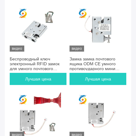
видео
видео
Беспроводный ключ
Замка замка почтового
электронный RFID замок
ящика ODM CE умного
для умного почтового
противоударного мини
ящика
электрического
высокопрочный
Лучшая цена
Лучшая цена
видео
видео