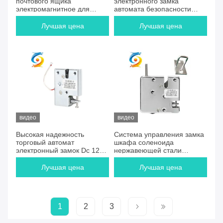
почтового ящика
электронного замка
электромагнитное для
автомата безопасности
умного FCC шкафчика
противоударное
телефона
Лучшая цена
Лучшая цена
видео
видео
Высокая надежность
Система управления замка
торговый автомат
шкафа соленоида
электронный замок Dc 12v
нержавеющей стали
Sus304
электронная
Лучшая цена
Лучшая цена
1
2
3