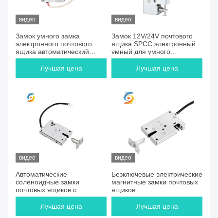
видео
видео
Замок умного замка
Замок 12V/24V почтового
электронного почтового
ящика SPCC электронный
ящика автоматический
умный для умного
электромагнитный
ключевого шкафчика
Лучшая цена
Лучшая цена
видео
видео
Автоматические
Безключевые электрические
соленоидные замки
магнитные замки почтовых
почтовых ящиков с
ящиков
порошковой металлургией
Лучшая цена
Лучшая цена