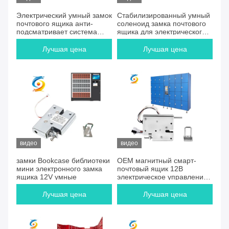
Электрический умный замок
Стабилизированный умный
почтового ящика анти-
соленоид замка почтового
подсматривает система
ящика для электрического
управления доступом
шкафчика для хранения
Dc12v
Лучшая цена
Лучшая цена
видео
видео
замки Bookcase библиотеки
OEM магнитный смарт-
мини электронного замка
почтовый ящик 12В
ящика 12V умные
электрическое управление
с высокой безопасностью
Лучшая цена
Лучшая цена