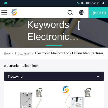
86-18825268164
Цитата
Keywords [
Electronic
Mailbox
/
/
Electronic Mailbox Lock Online Manufacturer
Дом
Продукты
Lock ]
electronic mailbox lock
Match 36
Продукты
Продукты