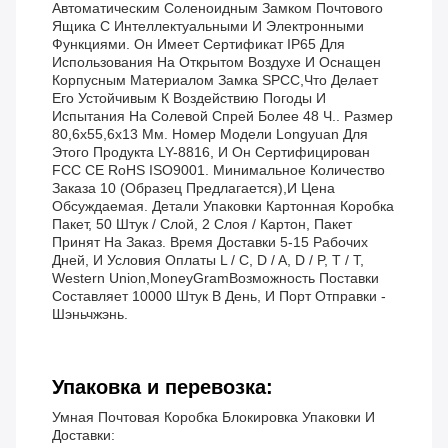
Автоматическим Соленоидным Замком Почтового
Ящика С Интеллектуальными И Электронными
Функциями. Он Имеет Сертификат IP65 Для
Использования На Открытом Воздухе И Оснащен
Корпусным Материалом Замка SPCC,что Делает
Его Устойчивым К Воздействию Погоды И
Испытания На Солевой Спрей Более 48 Ч.. Размер
80,6x55,6x13 Мм. Номер Модели Longyuan Для
Этого Продукта LY-8816, И Он Сертифицирован
FCC CE RoHS ISO9001. Минимальное Количество
Заказа 10 (образец Предлагается),и Цена
Обсуждаемая. Детали Упаковки Картонная Коробка
Пакет, 50 Штук / Слой, 2 Слоя / Картон, Пакет
Принят На Заказ. Время Доставки 5-15 Рабочих
Дней, И Условия Оплаты L / C, D / A, D / P, T / T,
Western Union,MoneyGramВозможность Поставки
Составляет 10000 Штук В День, И Порт Отправки -
Шэньчжэнь.
Упаковка и перевозка:
Умная Почтовая Коробка Блокировка Упаковки И
Доставки: