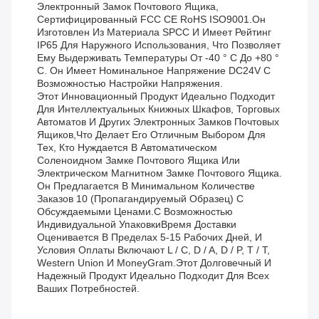
Электронный Замок Почтового Ящика,
Сертифицированный FCC CE RoHS ISO9001.Он
Изготовлен Из Материала SPCC И Имеет Рейтинг
IP65 Для Наружного Использования, Что Позволяет
Ему Выдерживать Температуры От -40 ° C До +80 °
C. Он Имеет Номинальное Напряжение DC24V С
Возможностью Настройки Напряжения.
Этот Инновационный Продукт Идеально Подходит
Для Интеллектуальных Книжных Шкафов, Торговых
Автоматов И Других Электронных Замков Почтовых
Ящиков,что Делает Его Отличным Выбором Для
Тех, Кто Нуждается В Автоматическом
Соленоидном Замке Почтового Ящика Или
Электрическом Магнитном Замке Почтового Ящика.
Он Предлагается В Минимальном Количестве
Заказов 10 (пропагандируемый Образец) С
Обсуждаемыми Ценами.с Возможностью
Индивидуальной УпаковкиВремя Доставки
Оценивается В Пределах 5-15 Рабочих Дней, И
Условия Оплаты Включают L / C, D / A, D / P, T / T,
Western Union И MoneyGram.этот Долговечный И
Надежный Продукт Идеально Подходит Для Всех
Ваших Потребностей.