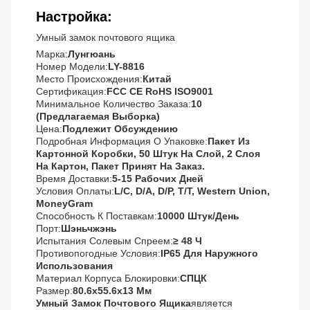
Настройка:
Умный замок почтового ящика
Марка:
Лунгюань
Номер Модели:
LY-8816
Место Происхождения:
Китай
Сертификация:
FCC CE RoHS ISO9001
Минимальное Количество Заказа:
10
(предлагаемая Выборка)
Цена:
Подлежит Обсуждению
Подробная Информация О Упаковке:
Пакет Из
Картонной Коробки, 50 Штук На Слой, 2 Слоя
На Картон, Пакет Принят На Заказ.
Время Доставки:
5-15 Рабочих Дней
Условия Оплаты:
L/C, D/A, D/P, T/T, Western Union,
MoneyGram
Способность К Поставкам:
10000 Штук/день
Порт:
Шэньчжэнь
Испытания Солевым Спреем:
≥ 48 Ч
Противопогодные Условия:
IP65 Для Наружного
Использования
Материал Корпуса Блокировки:
СПЦК
Размер:
80.6х55.6х13 Мм
Умный Замок Почтового Ящика
Является