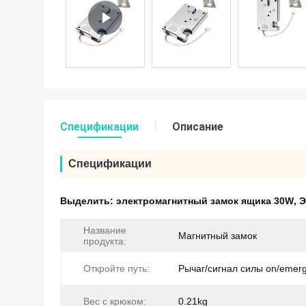
Спецификации
Описание
Спецификации
Выделить:
электромагнитный замок ящика 30W
,
Э
Название
Магнитный замок
продукта:
Откройте путь:
Рычаг/сигнал силы on/emer
Вес с крюком:
0.21kg