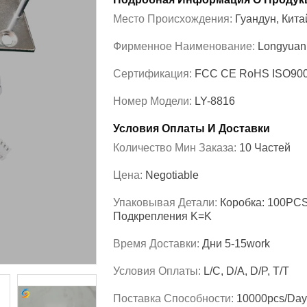
Место Происхождения:
Гуандун, Кита
Фирменное Наименование:
Longyuan
Сертификация:
FCC CE RoHS ISO90
Номер Модели:
LY-8816
Условия Оплаты И Доставки
Количество Мин Заказа:
10 Частей
Цена:
Negotiable
Упаковывая Детали:
Коробка: 100PCS
Подкрепления K=K
Время Доставки:
Дни 5-15work
Условия Оплаты:
L/C, D/A, D/P, T/T
Поставка Способности:
10000pcs/day