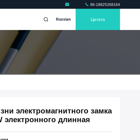
86-18825268164
Цитата
Russian
зни электромагнитного замка
W электронного длинная
ции