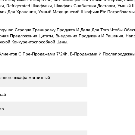
и, Refrigerated Шкафчики, Шкафчик Снабжения Доставки, Умный 
ик Для Хранения, Умный Медицинский Шкафчик Etc Потребляемы
gyuan Строгую Тренировку Продукта И Дела Для Того Чтобы Обе
чая Предложения Цитаты, Внедрения Продукции И Решения, Нап
жкой Конкурентоспособной Цены.
 Клиентов С Пре-Продажами 7*24h, В-Продажами И Послепродажн
онного шкафа магнитный
тай
an