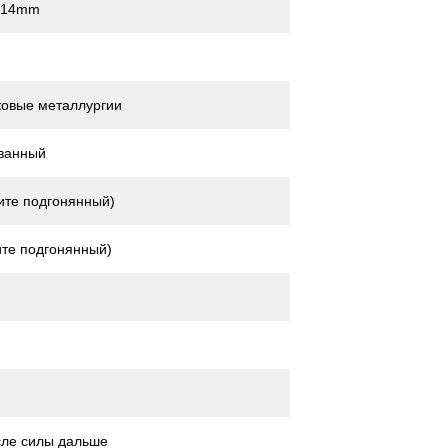
x14mm
овые металлургии
ванный
те подгонянный)
те подгонянный)
сле силы дальше