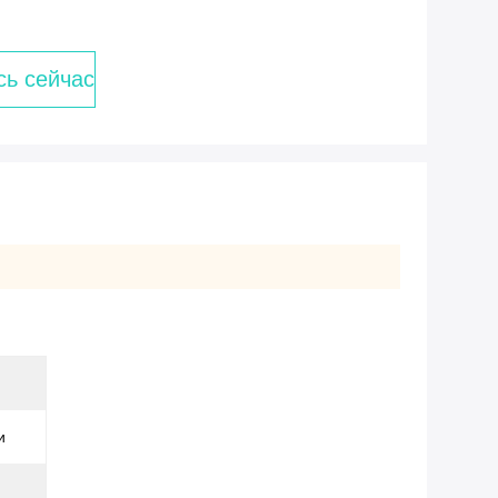
сь сейчас
и