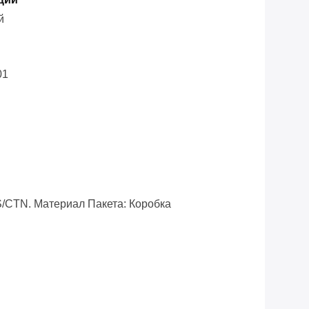
й
01
/CTN. Материал Пакета: Коробка