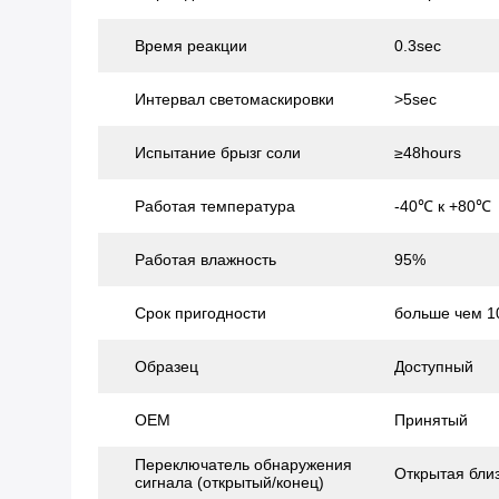
Время реакции
0.3sec
Интервал светомаскировки
>5sec
Испытание брызг соли
≥48hours
Работая температура
-40℃ к +80℃
Работая влажность
95%
Срок пригодности
больше чем 1
Образец
Доступный
OEM
Принятый
Переключатель обнаружения
Открытая близ
сигнала (открытый/конец)