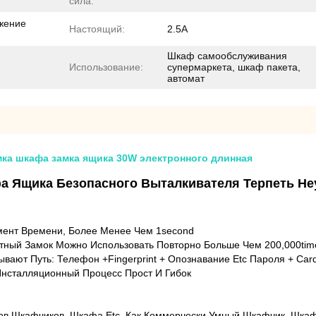
сила:
жение
Настоящий:
2.5A
Шкаф самообслуживания
Использование:
супермаркета, шкаф пакета,
автомат
ка шкафа замка ящика 30W электронного длинная
фа Ящика Безопасного Выталкивателя Терпеть Не
мент Времени, Более Менее Чем 1second
тный Замок Можно Использовать Повторно Больше Чем 200,000tim
вают Путь: Телефон +Fingerprint + Опознавание Etc Пароля + Car
Инсталляционный Процесс Прост И Гибок
ов Шкафчиков, Шкафа Etc, Как Коммерчески Умный Шкафчик, Шкаф