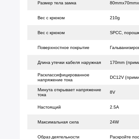
Размер тела замка
80mmx70mm
Вес с крюком
210g
Вес с крюком
SPCC, порошк
Поверхностное покрытие
Гальванизиро
Длина утечки кабеля наружная
170mm (прими
Расклассифицированное
DC12V (прими
напряжение тока
Минута открывает напряжение
8V
тока
Настоящий
2.5A
Максимальная сила
24W
Образ деятельности
Раскройте по