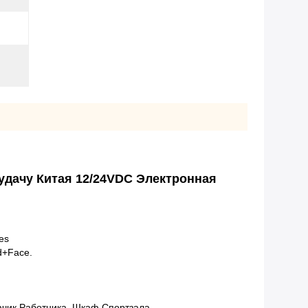
удачу Китая 12/24VDC Электронная
es
d+Face.
чик Работника, Шкаф Спортзала,