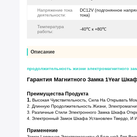
Напряжение тока
DC12V (подгонянное напря
деятельности:
тока)
Температура
-40℃ к +80℃
работы:
Описание
продолжительность жизни электромагнитного зам
Гарантия Магнитного Замка 1Year Шка
Преимущества Продукта
1.
Высокая Чувствительность, Сила На Открывать Мо
2. Длинную Продолжительность Жизни, Электромагни
3. Различные Стили Электронного Замка Шкафа Откры
4. Электронный Замок Шкафа Установлен Твердо, И 
Применение
Замок Longyuan Электромагнитный Большой Для Вид